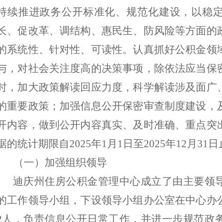
持续推进政务公开标准化、规范化建设，以稳
长、促改革、调结构、惠民生、防风险等方面的
的系统性、针对性、可读性。认真抓好公积金领
与，对社会关注度高的决策事项，除依法应当保
时，加大政策解读回应力度，科学解读涉及面广
的重要政策；加强信息公开保密审查制度建设，
开内容，做到公开内容真实、及时准确、重点突
据的统计期限自
202
5
年
1
月
1
日至
202
5
年
12
月
31
日
（一）加强组织领导
迪庆州住房公积金管理中心成立了由主要领
的工作领导小组，下设领导小组办公室在中心办
2
人，负责信息公开日常工作，并进一步规范政