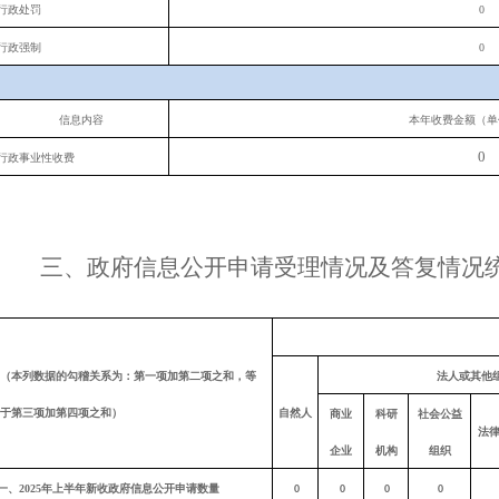
行政处罚
0
行政强制
0
信息内容
本年收费金额（单
0
行政事业性收费
三、政府信息公开申请受理情况及答复情况
（本列数据的勾稽关系为：第一项加第二项之和，等
法人或其他
于第三项加第四项之和）
自然人
商业
科研
社会公益
法
企业
机构
组织
一、
2025年上半年新收政府信息公开申请数量
0
0
0
0